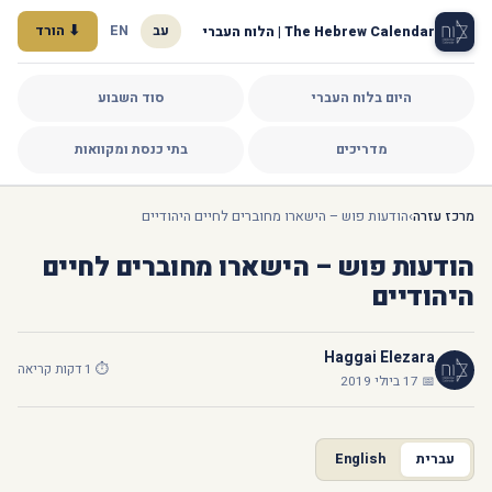
עב
EN
⬇ הורד
The Hebrew Calendar | הלוח העברי
היום בלוח העברי
סוד השבוע
מדריכים
בתי כנסת ומקוואות
מרכז עזרה
›
הודעות פוש – הישארו מחוברים לחיים היהודיים
הודעות פוש – הישארו מחוברים לחיים
היהודיים
Haggai Elezara
⏱ 1 דקות קריאה
📅 17 ביולי 2019
עברית
English