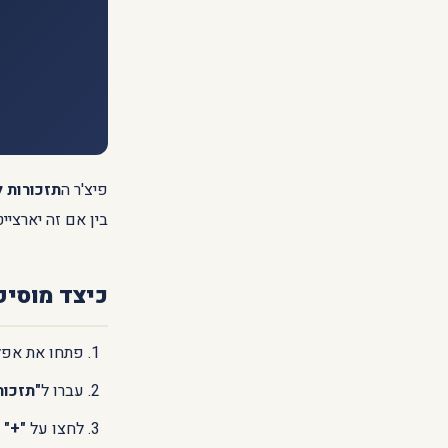
פיצ'ר ה
תזכורות 
בין אם זה יארצייט
כיצד מוסיפ
פתחו את אפל
עברו ל
"תזכור
לחצו על
"+"
ל