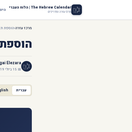
The Hebrew Calendar | הלוח העברי
היום
מרכז עזרה ומדריכים
מרכז עזרה
›
הוספת תזכ
הוספת 
ai Elezara
📅 15 ביולי 2019
עברית
glish