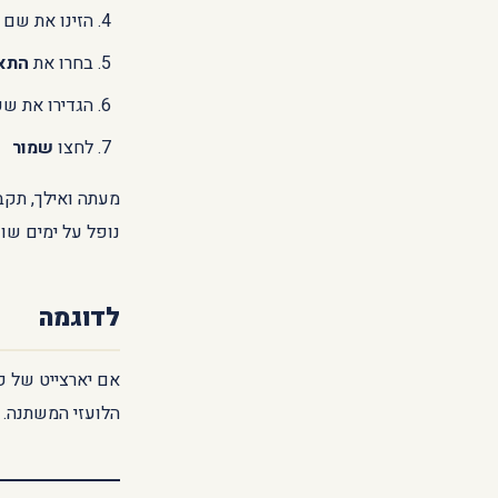
הזינו את שם 
בחרו את
התאר
הגדירו את ש
לחצו
שמור
מעתה ואילך, תקב
נופל על ימים שונ
לדוגמה
אם יארצייט של ק
הלועזי המשתנה.