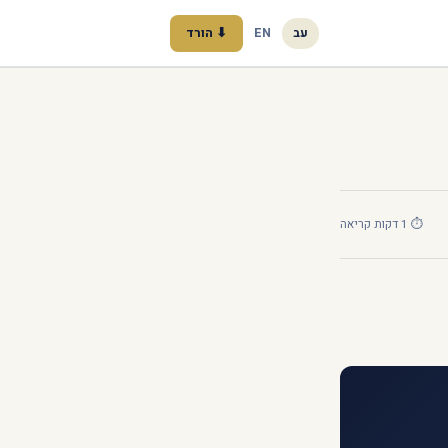
עב
EN
⬇ הורד
⏱ 1 דקות קריאה