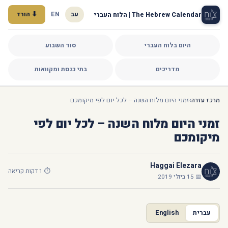
עב
EN
⬇ הורד
The Hebrew Calendar | הלוח העברי
היום בלוח העברי
סוד השבוע
מדריכים
בתי כנסת ומקוואות
מרכז עזרה
›
זמני היום מלוח השנה – לכל יום לפי מיקומכם
זמני היום מלוח השנה – לכל יום לפי
מיקומכם
Haggai Elezara
⏱ 1 דקות קריאה
📅 15 ביולי 2019
עברית
English