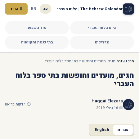
עב
EN
⬇ הורד
The Hebrew Calendar | הלוח העברי
היום בלוח העברי
סוד השבוע
מדריכים
בתי כנסת ומקוואות
מרכז עזרה
›
חגים, מועדים וחופשות בתי ספר בלוח העברי
חגים, מועדים וחופשות בתי ספר בלוח
העברי
Haggai Elezara
⏱ 1 דקות קריאה
📅 16 ביולי 2019
עברית
English