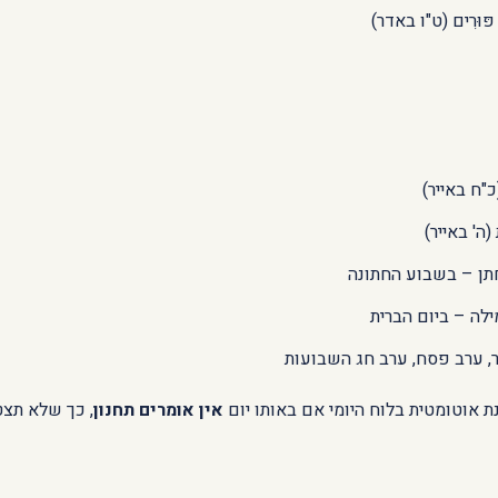
 פּוּרִים (ט"ו באדר)
כ"ח באייר)
ה' באייר)
תן – בשבוע החתונה
ילה – ביום הברית
ר, ערב פסח, ערב חג השבועות
ת אוטומטית בלוח היומי אם באותו יום
אין אומרים תחנון
, כך שלא תצט