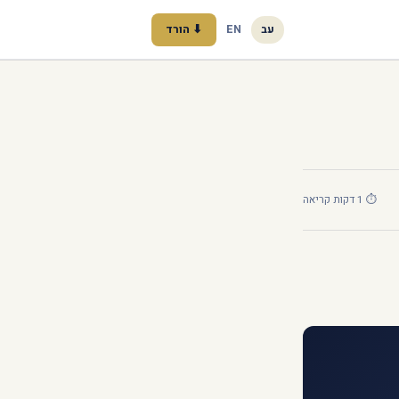
עב
EN
⬇ הורד
⏱ 1 דקות קריאה