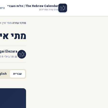
The Hebrew Calendar | הלוח העברי
היום
מרכז עזרה ומדריכים
מרכז עזרה
›
מתי אין א
מתי אין
ai Elezara
📅 18 ביולי 2019
עברית
glish