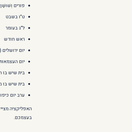
פורים וְשׁוּשַׁן
ט"ו בשבט
ל"ג בעומר
ראש חודש
יום ירושלים (
יום העצמאות (
בית שיש בו ח
בית שיש בו מ
ערב יום כיפו
האפליקציה מציינ
בעצמכם.