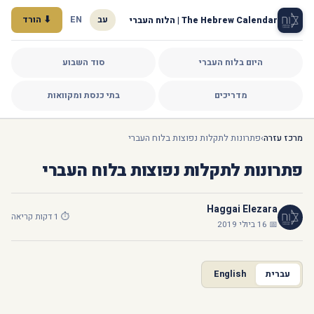
עב
EN
⬇ הורד
The Hebrew Calendar | הלוח העברי
היום בלוח העברי
סוד השבוע
מדריכים
בתי כנסת ומקוואות
מרכז עזרה
›
פתרונות לתקלות נפוצות בלוח העברי
פתרונות לתקלות נפוצות בלוח העברי
Haggai Elezara
⏱ 1 דקות קריאה
📅 16 ביולי 2019
עברית
English